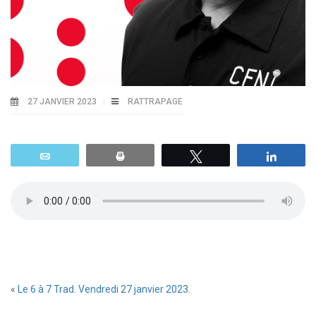
27 JANVIER 2023
RATTRAPAGE
Email
Print
Tweetez
Parta
«
Le 6 à 7 Trad. Vendredi 27 janvier 2023.