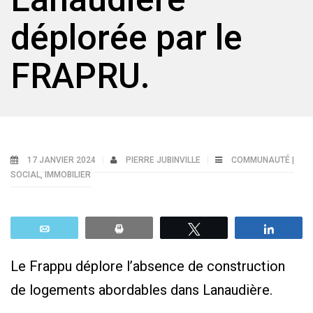
déplorée par le
FRAPRU.
17 JANVIER 2024
PIERRE JUBINVILLE
COMMUNAUTÉ |
SOCIAL
,
IMMOBILIER
Email
Print
Tweetez
Parta
Le Frappu déplore l’absence de construction
de logements abordables dans Lanaudière.