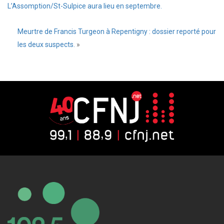
L’Assomption/St-Sulpice aura lieu en septembre.
Meurtre de Francis Turgeon à Repentigny : dossier reporté pour
les deux suspects.
»