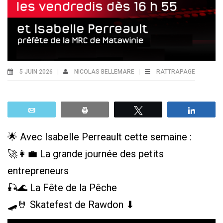
5 JUIN 2026
NICOLAS BELLEMARE
RATTRAPAGE
Email
Print
Tweetez
Parta
🌟 Avec Isabelle Perreault cette semaine :
🚀👩‍💼 La grande journée des petits
entrepreneurs
🎣🌊 La Fête de la Pêche
🛹🤘 Skatefest de Rawdon ⬇