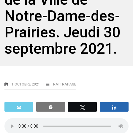
Notre-Dame-des-
Prairies. Jeudi 30
septembre 2021.
1 OCTOBRE 2021
RATTRAPAGE
Email
Print
Tweetez
Parta