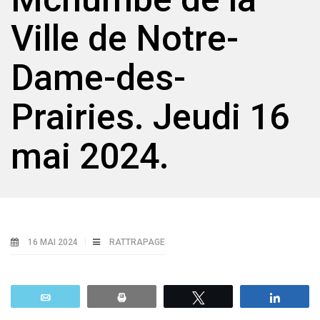
Ville de Notre-
Dame-des-
Prairies. Jeudi 16
mai 2024.
16 MAI 2024
RATTRAPAGE
Email
Print
Tweetez
Parta