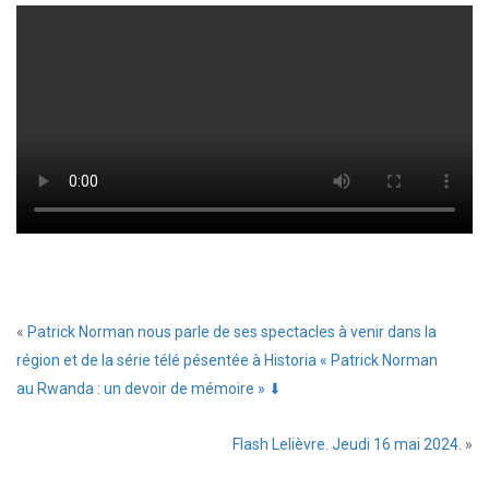
«
Patrick Norman nous parle de ses spectacles à venir dans la
région et de la série télé pésentée à Historia « Patrick Norman
au Rwanda : un devoir de mémoire » ⬇
Flash Lelièvre. Jeudi 16 mai 2024.
»