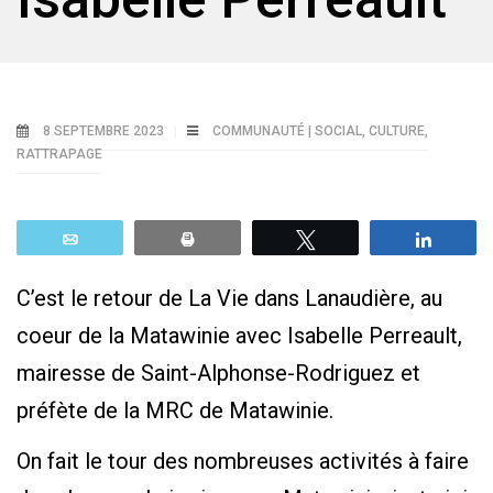
8 SEPTEMBRE 2023
COMMUNAUTÉ | SOCIAL
,
CULTURE
,
RATTRAPAGE
Email
Print
Tweetez
Parta
C’est le retour de La Vie dans Lanaudière, au
coeur de la Matawinie avec Isabelle Perreault,
mairesse de Saint-Alphonse-Rodriguez et
préfète de la MRC de Matawinie.
On fait le tour des nombreuses activités à faire