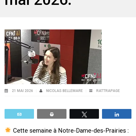
21 MAI 2026
NICOLAS BELLEMARE
RATTRAPAGE
Email
Print
Tweetez
Parta
Cette semaine à Notre-Dame-des-Prairies :