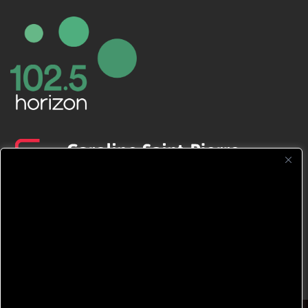
CFNJ FM 99.1 | 88.9 Nous respectons
votre vie privée.
Nous utilisons des cookies pour améliorer
votre expérience de navigation, diffuser des
publicités ou des contenus personnalisés et
analyser notre trafic. En cliquant sur « Tout