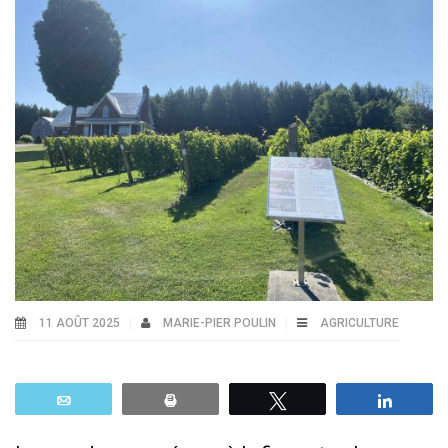
11 AOÛT 2025
MARIE-PIER POULIN
AGRICULTURE
Email
Print
Tweetez
Parta