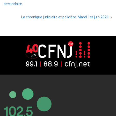
secondaire.
La chronique judiciaire et policière. Mardi 1er juin 2021.
»