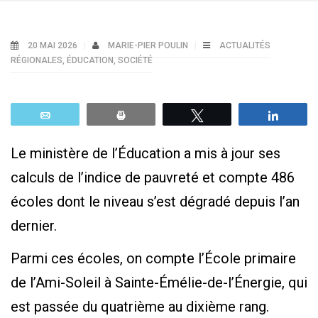
20 MAI 2026
MARIE-PIER POULIN
ACTUALITÉS
RÉGIONALES
,
ÉDUCATION
,
SOCIÉTÉ
Email
Print
Tweetez
Parta
Le ministère de l’Éducation a mis à jour ses
calculs de l’indice de pauvreté et compte 486
écoles dont le niveau s’est dégradé depuis l’an
dernier.
Parmi ces écoles, on compte l’École primaire
de l’Ami-Soleil à Sainte-Émélie-de-l’Énergie, qui
est passée du quatrième au dixième rang.