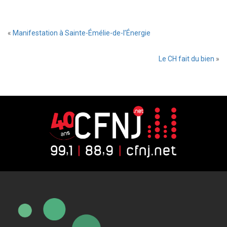
«
Manifestation à Sainte-Émélie-de-l’Énergie
Le CH fait du bien
»