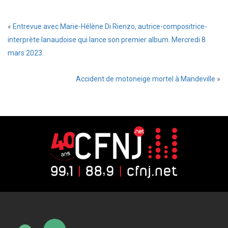
«
Entrevue avec Marie-Hélène Di Rienzo, autrice-compositrice-
interprète lanaudoise qui lance son premier album. Mercredi 8
mars 2023.
Accident de motoneige mortel à Mandeville
»