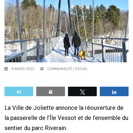
8 MARS 2023
COMMUNAUTÉ | SOCIAL
Email
Print
Tweetez
Parta
La Ville de Joliette annonce la réouverture de
la passerelle de l’Île Vessot et de l’ensemble du
sentier du parc Riverain.