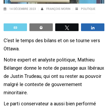
14 DÉCEMBRE 2023
FRANÇOIS MORIN
POLITIQUE
Email
Print
Tweetez
Parta
C’est le temps des bilans et on se tourne vers
Ottawa.
Notre expert et analyste politique, Mathieu
Bélanger donne le note de passage aux libéraux
de Justin Trudeau, qui ont su rester au pouvoir
malgré le contexte de gouvernement
minoritaire.
Le parti conservateur a aussi bien performé