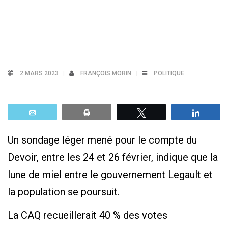
2 MARS 2023
FRANÇOIS MORIN
POLITIQUE
Email
Print
Tweetez
Parta
Un sondage léger mené pour le compte du
Devoir, entre les 24 et 26 février, indique que la
lune de miel entre le gouvernement Legault et
la population se poursuit.
La CAQ recueillerait 40 % des votes