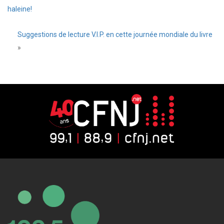
haleine!
Suggestions de lecture V.I.P. en cette journée mondiale du livre
»