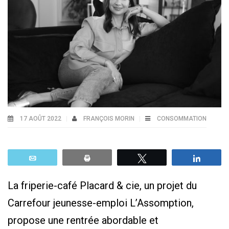
17 AOÛT 2022
FRANÇOIS MORIN
CONSOMMATION
Email
Print
Tweetez
Parta
La friperie-café Placard & cie, un projet du
Carrefour jeunesse-emploi L’Assomption,
propose une rentrée abordable et