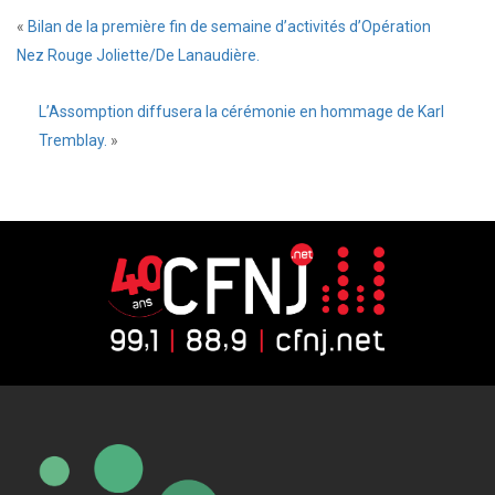
«
Bilan de la première fin de semaine d’activités d’Opération
Nez Rouge Joliette/De Lanaudière.
L’Assomption diffusera la cérémonie en hommage de Karl
Tremblay.
»