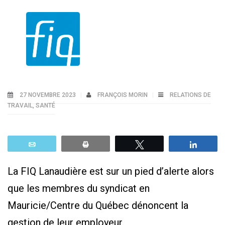
27 NOVEMBRE 2023
FRANÇOIS MORIN
RELATIONS DE
TRAVAIL
,
SANTÉ
Email
Print
Tweetez
Parta
La FIQ Lanaudière est sur un pied d’alerte alors
que les membres du syndicat en
Mauricie/Centre du Québec dénoncent la
gestion de leur employeur.