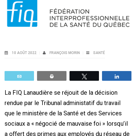
10 AOÛT 2022
FRANÇOIS MORIN
SANTÉ
Email
Print
Tweetez
Parta
La FIQ Lanaudière se réjouit de la décision
rendue par le Tribunal administatif du travail
que le ministère de la Santé et des Services
sociaux a « négocié de mauvaise foi » lorsqu’il
a offert des primes aux employés du réseau de