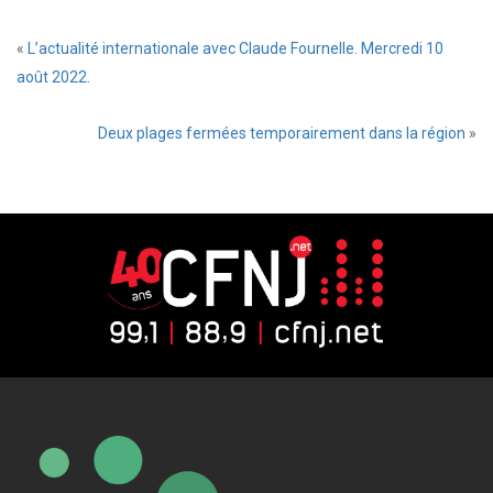
«
L’actualité internationale avec Claude Fournelle. Mercredi 10
août 2022.
Deux plages fermées temporairement dans la région
»