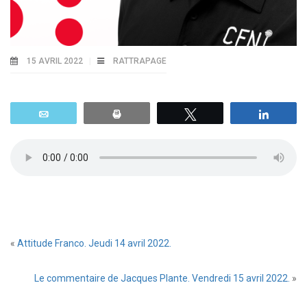
15 AVRIL 2022
RATTRAPAGE
Email
Print
Tweetez
Parta
«
Attitude Franco. Jeudi 14 avril 2022.
Le commentaire de Jacques Plante. Vendredi 15 avril 2022.
»