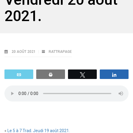
2021.
20 AOÛT 2021
RATTRAPAGE
Email
Print
Tweetez
Parta
«
Le 5 à 7 Trad. Jeudi 19 août 2021.