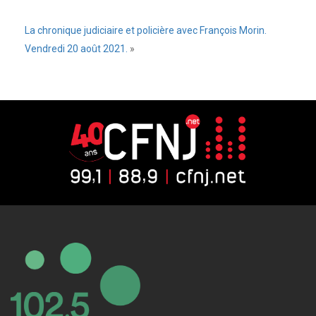
La chronique judiciaire et policière avec François Morin.
Vendredi 20 août 2021.
»