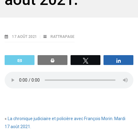
17 AOÛT 2021
RATTRAPAGE
Email
Print
Tweetez
Parta
«
La chronique judiciaire et policière avec François Morin. Mardi
17 août 2021.