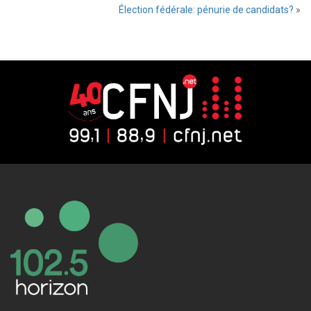
Élection fédérale: pénurie de candidats?
»