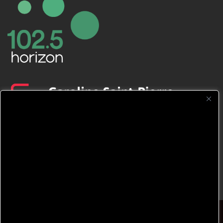
CFNJ FM 99.1 | 88.9 Nous respectons
votre vie privée.
Nous utilisons des cookies pour améliorer
votre expérience de navigation, diffuser des
publicités ou des contenus personnalisés et
analyser notre trafic. En cliquant sur « Tout
accepter », vous consentez à notre
© 2026 TOUS DROITS RÉSERVÉS CFNJ 99,1