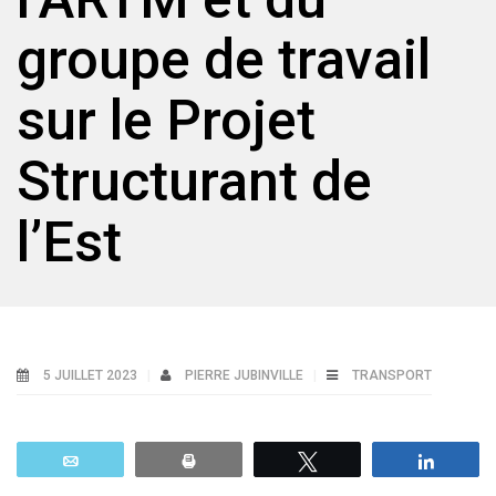
groupe de travail
sur le Projet
Structurant de
l’Est
5 JUILLET 2023
PIERRE JUBINVILLE
TRANSPORT
Email
Print
Tweetez
Parta