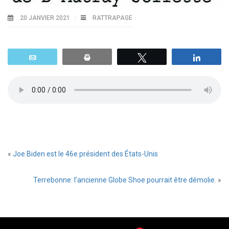
20 JANVIER 2021
RATTRAPAGE
Email
Print
Tweetez
Parta
«
Joe Biden est le 46e président des États-Unis
Terrebonne: l’ancienne Globe Shoe pourrait être démolie.
»