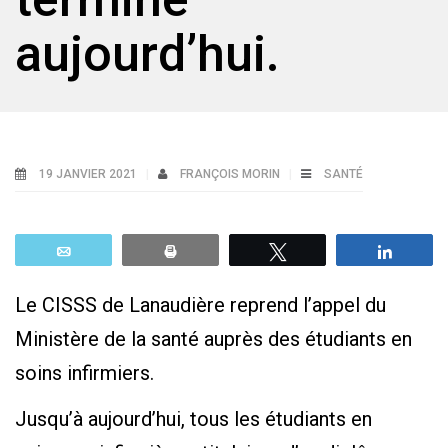
aujourd’hui.
19 JANVIER 2021
FRANÇOIS MORIN
SANTÉ
Email
Print
Tweetez
Parta
Le CISSS de Lanaudière reprend l’appel du
Ministère de la santé auprès des étudiants en
soins infirmiers.
Jusqu’à aujourd’hui, tous les étudiants en