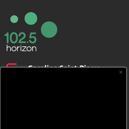
CFNJ FM 99.1 | 88.9 Nous respectons
votre vie privée.
Nous utilisons des cookies pour améliorer
votre expérience de navigation, diffuser des
publicités ou des contenus personnalisés et
analyser notre trafic. En cliquant sur « Tout