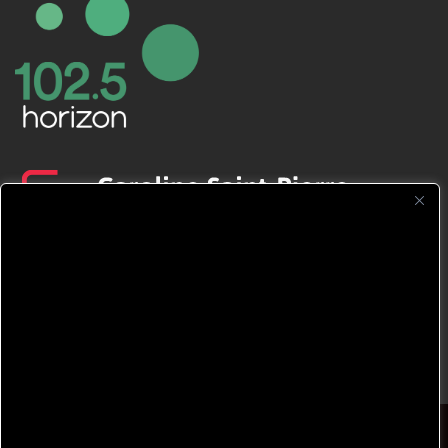
CFNJ FM 99.1 | 88.9 Nous respectons
votre vie privée.
Nous utilisons des cookies pour améliorer
votre expérience de navigation, diffuser des
publicités ou des contenus personnalisés et
analyser notre trafic. En cliquant sur « Tout
accepter », vous consentez à notre
© 2026 TOUS DROITS RÉSERVÉS CFNJ 99,1