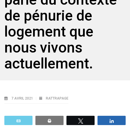
de pénurie de
logement que
nous vivons
actuellement.
7 AVRIL 2021
RATTRAPAGE
Email
Print
Tweetez
Parta