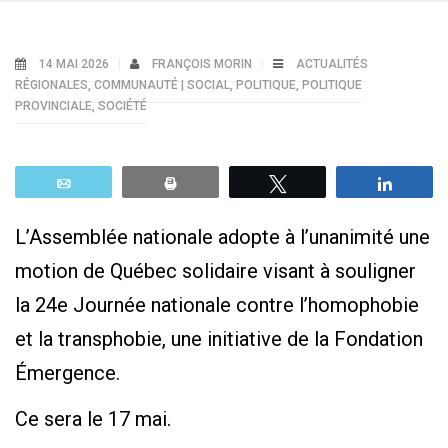
14 MAI 2026
FRANÇOIS MORIN
ACTUALITÉS
RÉGIONALES
,
COMMUNAUTÉ | SOCIAL
,
POLITIQUE
,
POLITIQUE
PROVINCIALE
,
SOCIÉTÉ
Email
Print
Tweetez
Parta
L’Assemblée nationale adopte à l’unanimité une
motion de Québec solidaire visant à souligner
la 24e Journée nationale contre l’homophobie
et la transphobie, une initiative de la Fondation
Émergence.
Ce sera le 17 mai.