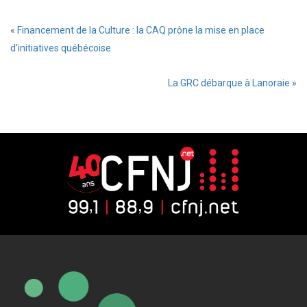
«
Financement de la Culture : la CAQ prône la mise en place
d’initiatives québécoise
La GRC débarque à Lanoraie
»