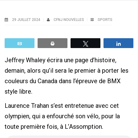
29 JUILLET 2024
CFNJ NOUVELLES
SPORTS
Email
Print
Tweetez
Parta
Jeffrey Whaley écrira une page d’histoire,
demain, alors qu’il sera le premier à porter les
couleurs du Canada dans l’épreuve de BMX
style libre.
Laurence Trahan s’est entretenue avec cet
olympien, qui a enfourché son vélo, pour la
toute première fois, à L’Assomption.