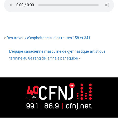
«
Des travaux d’asphaltage sur les routes 158 et 341
L’équipe canadienne masculine de gymnastique artistique
termine au 8e rang de la finale par équipe
»