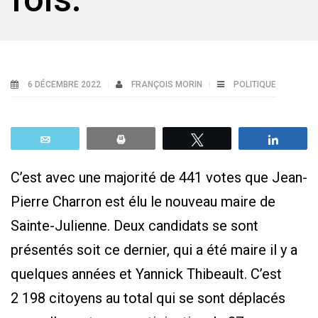
6 DÉCEMBRE 2022
FRANÇOIS MORIN
POLITIQUE
Email
Print
Tweetez
Parta
C’est avec une majorité de 441 votes que Jean-
Pierre Charron est élu le nouveau maire de
Sainte-Julienne. Deux candidats se sont
présentés soit ce dernier, qui a été maire il y a
quelques années et Yannick Thibeault. C’est
2 198 citoyens au total qui se sont déplacés