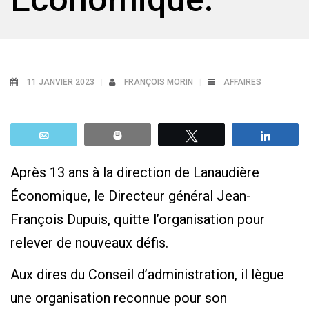
11 JANVIER 2023
FRANÇOIS MORIN
AFFAIRES
Email
Print
Tweetez
Parta
Après 13 ans à la direction de Lanaudière
Économique, le Directeur général Jean-
François Dupuis, quitte l’organisation pour
relever de nouveaux défis.
Aux dires du Conseil d’administration, il lègue
une organisation reconnue pour son