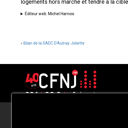
logements hors marché et tendre à la cibl
Éditeur web: Michel Harnois
«
Bilan de la SADC D’Autray-Joliette
CFNJ FM 99.1 | 88.9 Nous respectons
votre vie privée.
Nous utilisons des cookies pour améliorer