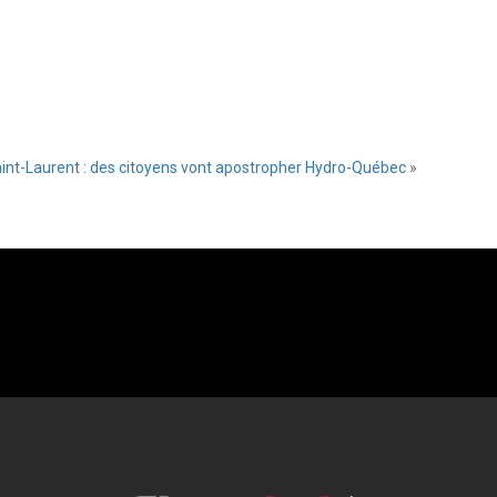
aint-Laurent : des citoyens vont apostropher Hydro-Québec
»