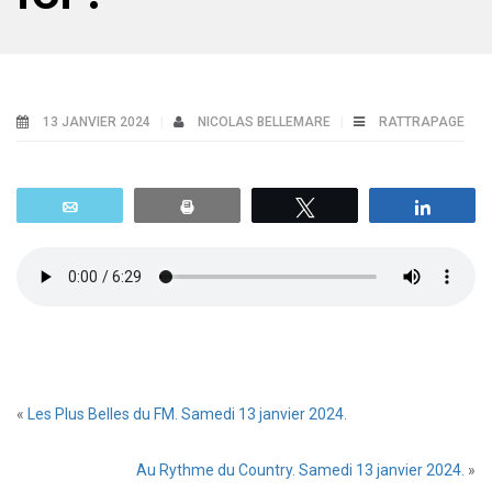
13 JANVIER 2024
NICOLAS BELLEMARE
RATTRAPAGE
Email
Print
Tweetez
Parta
«
Les Plus Belles du FM. Samedi 13 janvier 2024.
Au Rythme du Country. Samedi 13 janvier 2024.
»