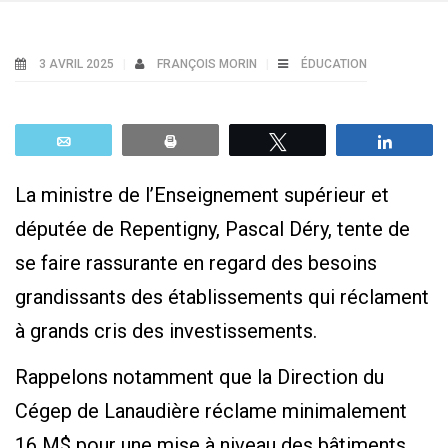
3 AVRIL 2025
FRANÇOIS MORIN
ÉDUCATION
Email
Print
Tweetez
Parta
La ministre de l’Enseignement supérieur et
députée de Repentigny, Pascal Déry, tente de
se faire rassurante en regard des besoins
grandissants des établissements qui réclament
à grands cris des investissements.
Rappelons notamment que la Direction du
Cégep de Lanaudière réclame minimalement
16 M$ pour une mise à niveau des bâtiments.