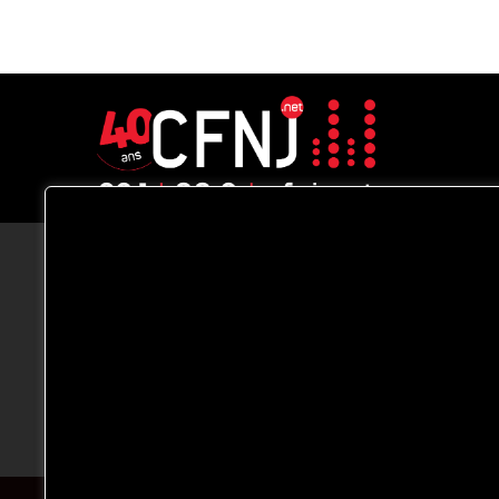
CFNJ FM 99.1 | 88.9 Nous respectons
votre vie privée.
Nous utilisons des cookies pour améliorer
votre expérience de navigation, diffuser de
publicités ou des contenus personnalisés e
analyser notre trafic. En cliquant sur « Tout
accepter », vous consentez à notre
utilisation des