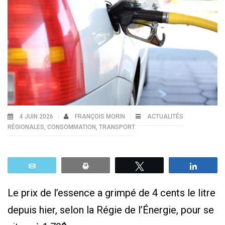
4 JUIN 2026
FRANÇOIS MORIN
ACTUALITÉS
RÉGIONALES
,
CONSOMMATION
,
TRANSPORT
Email
Print
Tweetez
Parta
Le prix de l’essence a grimpé de 4 cents le litre
depuis hier, selon la Régie de l’Énergie, pour se