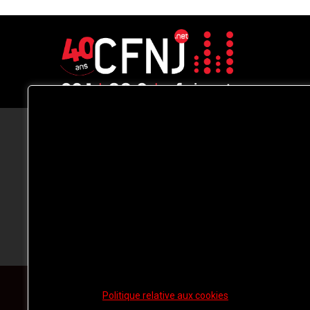
CFNJ FM 99.1 | 88.9 Nous respectons
votre vie privée.
Nous utilisons des cookies pour améliorer
votre expérience de navigation, diffuser de
publicités ou des contenus personnalisés e
analyser notre trafic. En cliquant sur « Tout
accepter », vous consentez à notre
utilisation des
cookies.
Politique relative aux cookies