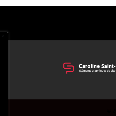
s
t
© 2