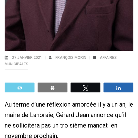
27 JANVIER 2021
FRANÇOIS MORIN
AFFAIRES
MUNICIPALES
Email
Print
Tweetez
Parta
Au terme d’une réflexion amorcée il y a un an, le
maire de Lanoraie, Gérard Jean annonce qu’il
ne sollicitera pas un troisième mandat en
novembre prochain.