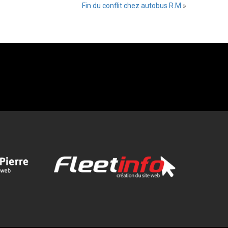
Fin du conflit chez autobus R.M
»