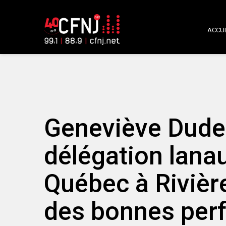
ACCUE
Geneviève Dude
délégation lana
Québec à Rivièr
des bonnes per