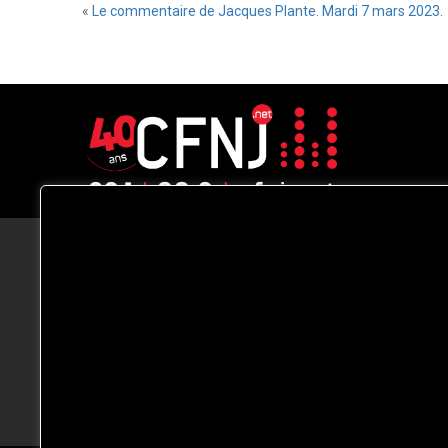
«
Le commentaire de Jacques Plante. Mardi 7 mars 2023.
CFNJ FM 99.1 | 88.9 Nous respectons
votre vie privée.
Nous utilisons des cookies pour améliorer
votre expérience de navigation, diffuser de
publicités ou des contenus personnalisés e
analyser notre trafic. En cliquant sur « Tout
accepter », vous consentez à notre