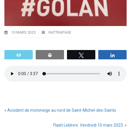
10 MARS 2023
RATTRAPAGE
Email
Print
Tweetez
Parta
«
Accident de motoneige au nord de Saint-Michel-des-Saints
Flash Lelièvre. Vendredi 10 mars 2023.
»