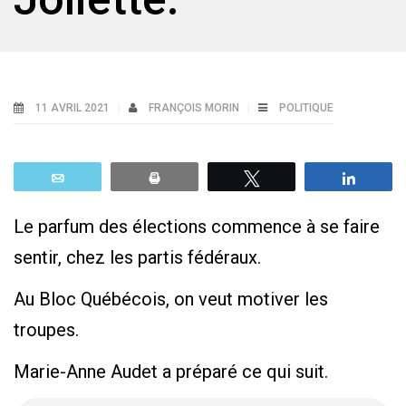
11 AVRIL 2021
FRANÇOIS MORIN
POLITIQUE
Email
Print
Tweetez
Parta
Le parfum des élections commence à se faire
sentir, chez les partis fédéraux.
Au Bloc Québécois, on veut motiver les
troupes.
Marie-Anne Audet a préparé ce qui suit.