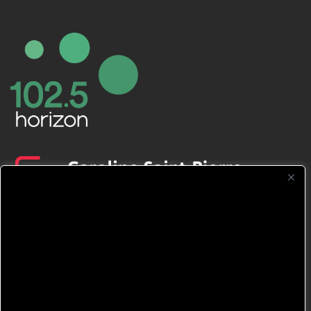
CFNJ FM 99.1 | 88.9 Nous respectons
votre vie privée.
Nous utilisons des cookies pour améliorer
votre expérience de navigation, diffuser des
publicités ou des contenus personnalisés et
analyser notre trafic. En cliquant sur « Tout