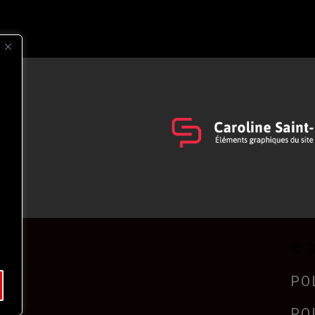
s
t
© 2
PO
PO