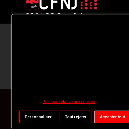
CFNJ FM 99.1 | 88.9 Nous respectons
votre vie privée.
Nous utilisons des cookies pour améliorer
votre expérience de navigation, diffuser de
publicités ou des contenus personnalisés e
analyser notre trafic. En cliquant sur « Tout
accepter », vous consentez à notre
utilisation des
cookies.
Politique relative aux cookies
Personnaliser
Tout rejeter
Accepter tout