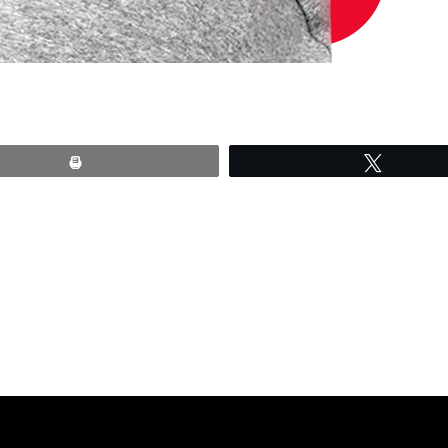
Print
Tweete