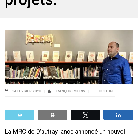
14 FÉVRIER 2023
FRANÇOIS MORIN
CULTURE
Email
Print
Tweetez
Parta
La MRC de D’autray lance annoncé un nouvel