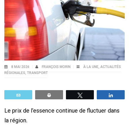
8 MAI 2026
FRANÇOIS MORIN
À LA UNE
,
ACTUALITÉS
RÉGIONALES
,
TRANSPORT
Email
Print
Tweetez
Parta
Le prix de l’essence continue de fluctuer dans
la région.