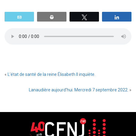
Email
Print
Tweetez
Parta
«
L’état de santé de la reine Élisabeth II inquiète.
Lanaudière aujourd’hui. Mercredi 7 septembre 2022.
»