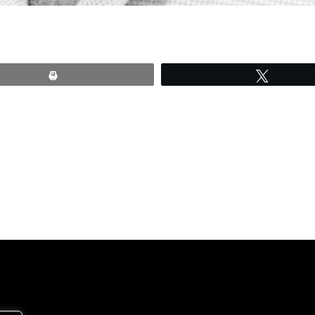
Print
Tweete