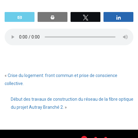
Email
Print
Tweetez
Parta
«
Crise du logement: front commun et prise de conscience
collective.
Début des travaux de construction du réseau de la fibre optique
du projet Autray Branché 2.
»