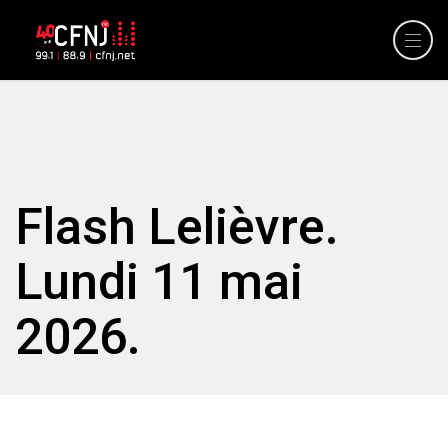
Flash Lelièvre.
Lundi 11 mai
2026.