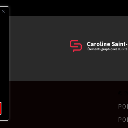
s
t
© 2
PO
PO