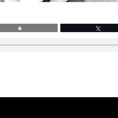
Print
Tweete