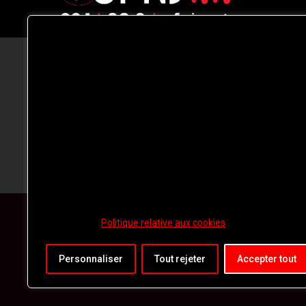
CFNJ FM 99.1 | 88.9 Nous respectons
votre vie privée.
Nous utilisons des cookies pour améliorer
votre expérience de navigation, diffuser de
publicités ou des contenus personnalisés e
analyser notre trafic. En cliquant sur « Tout
accepter », vous consentez à notre
utilisation des
cookies.
Politique relative aux cookies
Personnaliser
Tout rejeter
Accepter tout