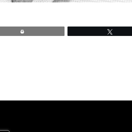
Print
Tweete