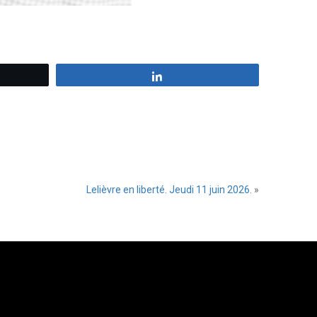
z
Partagez
Lelièvre en liberté. Jeudi 11 juin 2026.
»