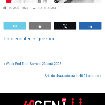
23 AOÛT 2025
RATTRAPAGE
Email
Print
Tweetez
Parta
Pour écouter, cliquez ici.
«
Week-End Trad. Samedi 23 août 2025.
Bris de chaussée sur la 40 à Lanoraie
»